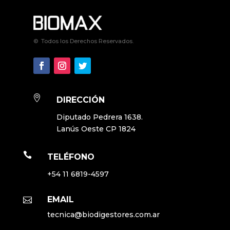
© Todos los Derechos Reservados.

DIRECCIÓN
Diputado Pedrera 1638.
Lanús Oeste CP 1824

TELÉFONO
+54 11 6819-4597
EMAIL

tecnica@biodigestores.com.ar